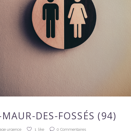
-MAUR-DES-FOSSÉS (94)
0
Commentaires
age urgence
1
like