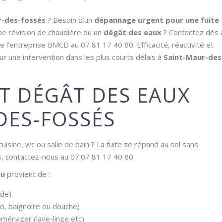
r-des-fossés
? Besoin d’un
dépannage urgent pour une fuite
e révision de chaudière ou un
dégât des eaux
? Contactez dès 
e l’entreprise BMCD au 07 81 17 40 80. Efficacité, réactivité et
 une intervention dans les plus courts délais à
Saint-Maur-des
ET DÉGÂT DES EAUX
DES-FOSSÉS
uisine, wc ou salle de bain ? La fuite se répand au sol sans
ts, contactez-nous au 07.07 81 17 40 80
au
provient de :
ude)
bo, baignoire ou douche)
oménager (lave-linge etc)