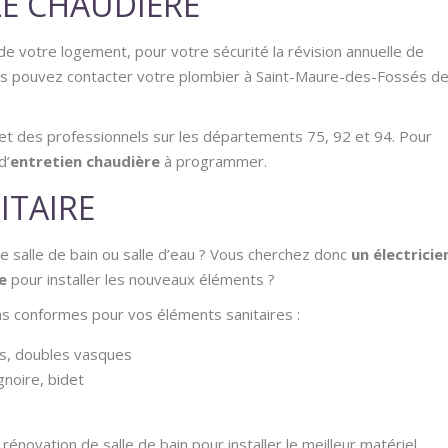
LE CHAUDIÈRE
de votre logement, pour votre sécurité la révision annuelle de
vous pouvez contacter votre plombier à Saint-Maure-des-Fossés d
 et des professionnels sur les départements 75, 92 et 94. Pour
d’
entretien chaudière
à programmer.
ITAIRE
 salle de bain ou salle d’eau ? Vous cherchez donc
un électricie
e
pour installer les nouveaux éléments ?
ns conformes pour vos éléments sanitaires :
es, doubles vasques
gnoire, bidet
énovation de salle de bain pour installer le meilleur matériel