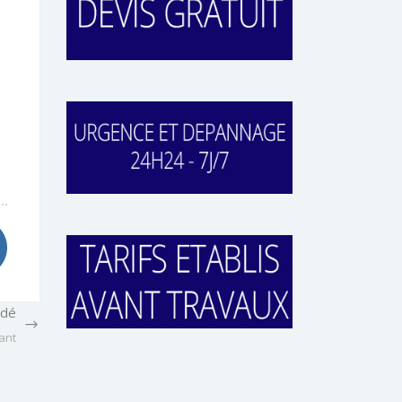
ndé
ant