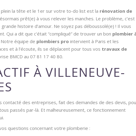
ein la tête et le 1er sur votre to-do list est la
rénovation de
désormais prêt(e) à vous relever les manches. Le problème, c’est
e grande histoire d’amour. Ne soyez pas déboussolé(e) ! Il vous
nt. Qui a dit que c’était “compliqué” de trouver un bon
plombier 
i ! Notre équipe de
plombiers pro
intervient à Paris et les
ces et à l’écoute, ils se déplacent pour tous vos
travaux de
eprise BMCD au 07 81 17 40 80.
CTIF À VILLENEUVE-
ES
 contacté des entreprises, fait des demandes de des devis, pou
t tous passés par-là. Et malheureusement, ce fonctionnement
ui.
 vos questions concernant votre plomberie :