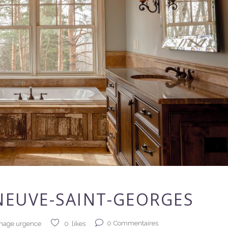
NEUVE-SAINT-GEORGES
0
Commentaires
nage urgence
0
likes